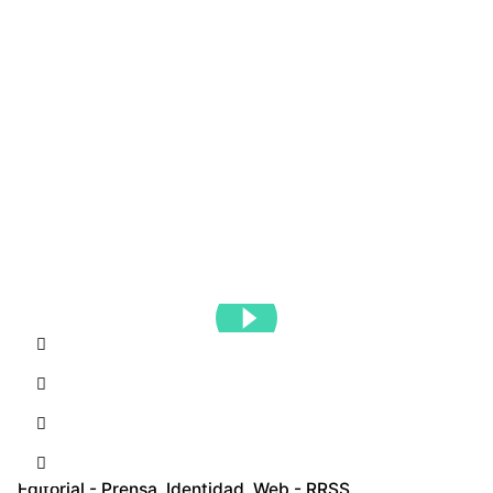
Contacto
Editorial - Prensa
Identidad
Web - RRSS