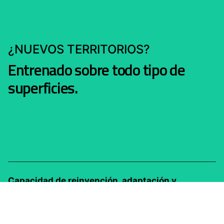
¿NUEVOS TERRITORIOS?
Entrenado sobre todo tipo de
superficies.
Capacidad de reinvención, adaptación y
resiliencia.
Estar preparados es siempre la
estrategia correcta para afrontar los desafíos de
hoy y mañana.