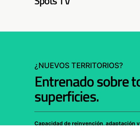
Spots TV
¿NUEVOS TERRITORIOS?
Entrenado sobre to
superficies.
Capacidad de reinvención, adaptación y 
estrategia correcta para afrontar los des